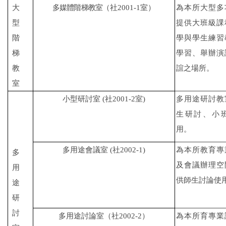
大
多媒體階梯教室
（社
2001-1
室）
為本所大型多
型
提供大班級課
階
學與學生練習
梯
學習、舉辦演
教
誼之場所。
室
小型研討室
(
社
2001-2
室
)
多用途研討教
生研討、小
用。
多用途會議室
(
社
2002-1)
為本所教育專
多
及會議辦理空
用
供師生討論使
途
研
討
多用途討論室（社
2002-2
）
為本所育專業