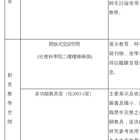
室
師生討論使用
教學。
開放式交誼空間
展示教育、時
籍刊物，使
學
(
社會科學院二樓樓梯兩側
)
得以醞釀並發
意。
創
意
教
多功能教具室
（社
2003-1
室）
主要展示及收
學
圖書及國小、
空
職歷年完整之
間
關教具，提供
研究參考使用