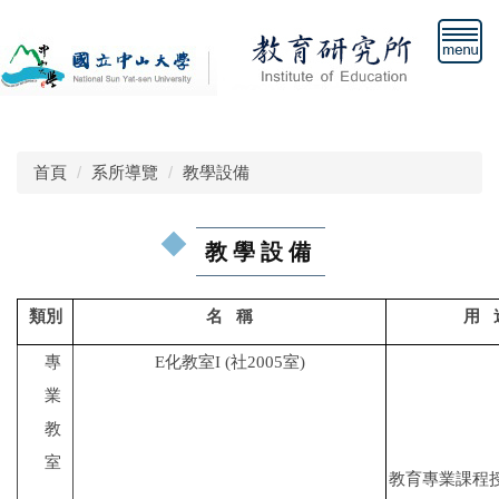
跳
到
主
要
內
容
區
首頁
系所導覽
教學設備
教學設備
類別
名
稱
用
專
E
化教室
I
(
社
2005
室
)
業
教
室
教育專業課程