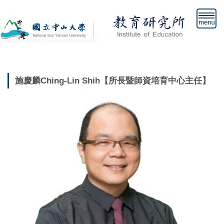
跳
到
主
要
內
容
區
施慶麟Ching-Lin Shih【所長暨師資培育中心主任】