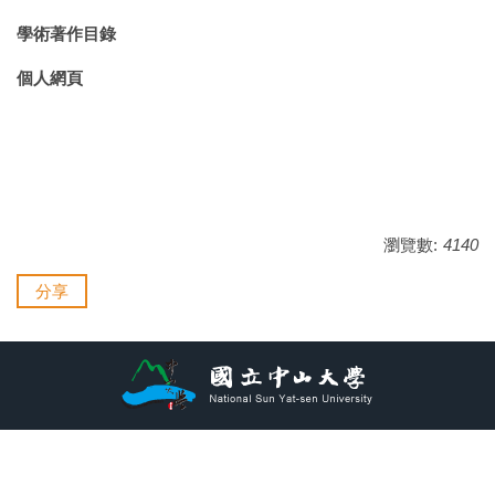
學術著作目錄
個人網頁
瀏覽數:
4140
分享
地址：80424高雄市鼓山區蓮海路70號
電話：07-5252-000#5881、5882、5892
單位信箱：ioezaa@mail.nsysu.edu.tw