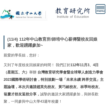
跳
到
主
要
內
容
區
(11/4) 112年中山教育所/師培中心薪傳暨校友回娘
家，歡迎踴躍參加~
親愛的學長姐，您好：
又到了年度校友回娘家的時間！ 我們訂於
112年11月3、4日
（星期五、六）
舉辦
台灣教育研究學會暨全球華人創造力學會
2023國際學術研討會，特別規劃一場「未來永續 跨界交流」主
題論壇，本次共邀請趙英先校友、黃巧綾校友、林季玲校友、
翁慶才校友返校分享，
誠摯的邀請大家踴躍參加，與師長歡
聚，一同參與中山大學43週年校慶！