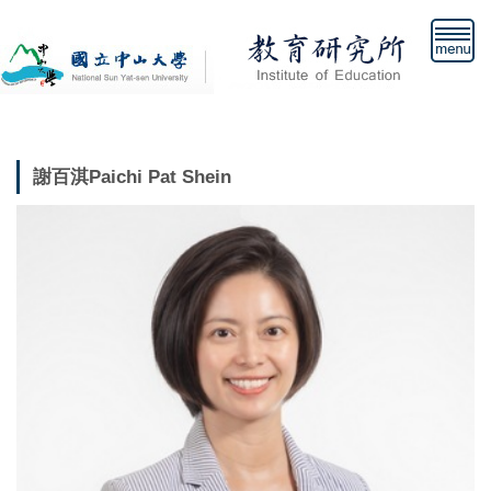
跳
到
主
要
內
容
區
謝百淇Paichi Pat Shein