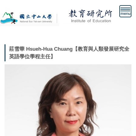
跳
到
主
要
內
容
區
莊雪華 Hsueh-Hua Chuang【教育與人類發展研究全
英語學位學程主任】